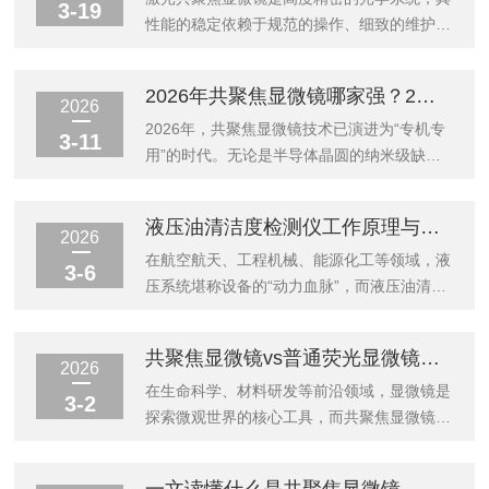
3-19
性能的稳定依赖于规范的操作、细致的维护和
定期的校准。本指南旨在提供一套不依赖于特
定设备型号的通用维护方案，帮助用户确保设
2026年共聚焦显微镜哪家强？2款热门产品深度测评+采购避坑指南
备长期处于最佳工作状态。一、日常维护：预
2026
防性保养的核心日常维护的目的是通过控制环
2026年，共聚焦显微镜技术已演进为“专机专
3-11
境和清洁组件，防止污染、磨损和光路偏移。
用”的时代。无论是半导体晶圆的纳米级缺陷
1.环境控制温湿度管理：设备应安置在温度相
检测，还是活细胞长时程的4D成像，没有全
对恒定（建议23℃左右，波动幅度小）、湿
能的神器，只有最匹配的工具。目前市场呈现
液压油清洁度检测仪工作原理与检测精度对比
度较低（如40%-60%区间）的洁净房间内。
出明显的两极分化：以Sensofar为代表的工业
2026
剧烈的温度变化会导致光路热漂移，高湿度则
计量派，将光学精度推向了物理极限；以
在航空航天、工程机械、能源化工等领域，液
3-6
易引起镜片发霉。防震与防磁：显微镜...
LeicaMicrosystems为代表的生命科学派，则
压系统堪称设备的“动力血脉”，而液压油清洁
在探索活体样本的功能性与动态深度。那么，
度直接决定了系统运行的可靠性与设备寿命。
在2026年的今天，当我们将西班牙Sensofar
液压油清洁度检测仪作为油液污染管控的核心
共聚焦显微镜vs普通荧光显微镜：性能差异与适用场景
与德国Leica的明星机型放在擂台上，究竟谁
工具，通过精准捕捉油液中颗粒污染物信息，
2026
更胜一层？本文深度测评SensofarSn...
为设备运维提供关键数据支撑。本文将从工作
在生命科学、材料研发等前沿领域，显微镜是
3-2
原理与检测精度两大维度，全面解析这一关键
探索微观世界的核心工具，而共聚焦显微镜与
设备。一、核心工作原理：多技术路径的精准
普通荧光显微镜作为荧光成像的两大主力，凭
检测液压油清洁度检测仪的工作原理围绕颗粒
借不同技术特性，支撑着不同维度的研究需