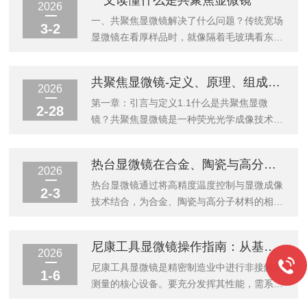
一文读懂什么是共聚焦显微镜
污染物检测展开，核心是通过不同技术手段，
求。二者看似同属荧光成像体系，却在成像原
2026
量化油液中颗粒的数量、尺寸与形态，不同技
理、性能表现与适用场景上存在本质差异，精
一、共聚焦显微镜解决了什么问题？传统宽场
3-2
术路径适配不同检测场景。光学检测技术是...
准把握这些差异，才能让科研探索事半功倍。
显微镜在看厚样品时，就像隔着毛玻璃看东西
一、核心原理：成像逻辑的本质分野性能差异
——焦平面内外的光混杂在一起，导致图像模
的根源，在于二者截然不同的成像原理，这直
糊、对比度低。共聚焦显微镜的革命性突破，
共聚焦显微镜-定义、原理、组成、分类、应用、操作
接决定了它们捕捉微观信号的能力边界。普通
就是剔除了这些"焦外光"的干扰。二、不只
2026
荧光显微镜采用宽场照明模式，汞灯、氙灯等
是"一种"共聚焦"共聚焦"家族其实有不同分
第一章：引言与定义1.1什么是共聚焦显微
2-28
光源发出的激发光，经滤光系统后直接均匀照
支，它们服务于不同的需求。激光扫描共聚
镜？共聚焦显微镜是一种荧光光学成像技术。
射...
焦：这是最常见、应用广泛的类型。它用激光
与传统宽场荧光显微镜不同，它在照明光源和
作光源，成像质量非常高，是生物医学研究的
检测器前各设置了一个针孔，这两个针孔与物
热台显微镜在合金、陶瓷与高分子材料相变动力学研究中的应用
利器。最新的技术如光子计数检测器，甚至能
镜的焦平面处于共轭位置。因此，只有来自标
2026
实现绝对的、可量化的成像，让实验结果在不
本焦平面的光线能够准确通过检测针孔被采
热台显微镜通过将高精度温度控制与显微成像
2-3
同实验室之间也能可靠复现。光谱共焦：它
集，而非焦平面的杂散光被有效阻挡。这种设
技术结合，为合金、陶瓷与高分子材料的相变
的...
计显著提高了图像的横向和轴向分辨率，使其
动力学研究提供了动态观测平台，其核心应用
能够对较厚的标本进行无损伤的“光学切片”，
体现在以下三方面：合金相变动力学研究在金
尼康工具显微镜操作指南：从基础设置到高级测量技巧全解析
并通过计算机重建形成三维图像。1.2发展简
属热处理领域，热台显微镜可实时捕捉合金相
2026
史1957年，美国科学家MarvinMinsky在其博
变温度区间与晶界迁移轨迹。例如，在45#钢
尼康工具显微镜是精密制造业中进行非接触式
1-6
后研究期间阐明了共聚焦显...
退火过程中，设备通过PID温控系统精准记录
测量的核心设备。要充分发挥其性能，需系统
奥氏体向铁素体+珠光体转变的临界温度
掌握从基础到高级的操作流程。以下是一份浓