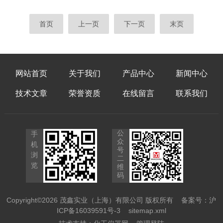
（727℃±5℃），并利用偏光成像清晰呈现晶
缩的全流程操作解析。基础设置：精确测量的
界迁移过程。对于镍基高温合金，金相显微镜
前提环境与开机：确保设备置于无尘、无振、
首页
上一页
下一页
末页
联用高温热台可原位观测800℃动态再结晶行
恒温（20±1℃理想）的稳定环境。开启电源
为，揭示热变形参数对...
后，系统会自检，预热至少30分钟以保证光
学与机械部件稳定。工件与光源校准：将工件
稳固清洁地置于载物台。根据材质（金属、透
网站首页
关于我们
产品中心
新闻中心
明体等）选择底部透射光或顶部斜射落射光，
并调整光强至对比清晰、无眩光。使用标准刻
技术文章
荣誉资质
在线留言
联系我们
度尺对物镜倍率进行标定，...
公
手
众
机
号
浏
二
览
维
码
Copyright©2026 茂鑫实业（上海）有限公司 版权所有
备案号：沪
ICP备16039591号-3
sitemap.xml