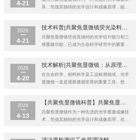
4-21
具，凭借其独特的光学设计和成像原理，能够
在生物医学、材料科学等领域实现亚细胞级别
的三维成像。本文系统介绍激光共聚焦显微镜
技术科普|共聚焦显微镜荧光染料选择原则及信噪比优化方法
的基本工作原理、核心组件、操作流程及注意
2026
事项，旨在为初学者提供一份清晰、实用的技
共聚焦显微镜凭借其独特的光学切片能力和三
4-21
术指南。一、引言传统光学显微镜在观察较厚
维重建功能，已成为生命科学研究中的重要工
样本时，来自焦平面以外的杂散光会严重干扰
具。然而，要获得一张高质量、高分辨率的共
图像质量，导致分辨率下降、对比度降低。激
聚焦图像，荧光染料的选择与信噪比的优化至
技术解析|共聚焦显微镜：从原理到应用的全面分析
光共聚焦显微镜的问世有效解决了这一问题。
关重要。本文将系统介绍共聚焦显微镜中荧光
2026
它通过“共聚焦”这一核心设计，剔除非焦平面
染料的选择原则，并深入探讨提高信噪比的有
在生命科学、材料科学及工业检测领域，光学
4-20
的干扰信号，配合激光扫描和计算机图像重...
效方法。一、荧光染料的基本原理荧光染料是
显微镜一直是观察微观世界的重要工具。然
一类能够吸收特定波长的光能并发射出更长波
而，传统宽场显微镜在成像时存在一个根本性
长光能的分子。这一过程称为荧光发射。在共
缺陷——来自焦平面以外区域的光信号会叠加
【共聚焦显微镜科普】共聚焦显微镜原理与作用分析
聚焦显微镜中，激光作为激发光源，激发样品
到最终图像上，导致图像模糊、对比度下降，
2026
中的荧光染料，发射光经过针孔(Pinhole)滤除
尤其在观察较厚样品时问题尤为突出。共聚焦
共聚焦显微镜作为一种先进的光学显微成像技
4-13
非焦平面信号后，被检测器接收形...
显微镜的诞生，正是为了克服这一局限。本文
术，凭借其独特的光学设计和成像原理，在生
将从基本原理、核心技术、成像特点、样品制
物医学、材料科学等领域发挥着不可替代的作
备要求以及典型应用等维度，对共聚焦显微镜
用。本文系统阐述了基本工作原理，包括点照