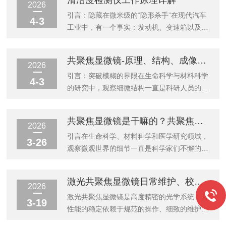
清洁度检测仪工作原理详解
进行全面系统的技术解析。一、基本原理：如
明、共聚焦针孔技术、逐点扫描成像机制等核
2026
何实现“光学切片”共聚焦显微镜的核心设计思
心要素，并深入分析了该技术的主要功能特
引言：隐藏在微米级的“隐形杀手”在现代汽车
4-3
想可以概括为“点照明、点探测、空间滤波”...
点，如光学层切能力、三维重建功能、高分辨
工业中，有一个事实：发动机、变速箱以及液
率成像优势等。在此基础上，本文进一步探讨
压系统的故障，超过70%并非源于材料疲劳或
了共聚焦显微镜在生命科学研究、临床诊断、
设计缺陷，而是源于“脏”。对于汽车零部件而
共聚焦显微镜-原理、结构、成像、优势、应用、操作
工业检测等领域的实际应用，旨在为相关领域
言，所谓的“脏”并非肉眼可见的尘土，而是那
2026
的研究人员提供系统的技术参考。一、引言光
些潜伏在零部件表面、尺寸仅为几十甚至几微
引言：突破模糊的界限在生命科学与材料科学
4-3
学显微镜自诞生以来，一直是科学研究中观察
米的微小颗粒(金属碎屑、硅酸盐、纤维等)。
的研究中，观察细微结构一直是科研人员的核
微...
随着汽车向高压共轨、新能源电驱和自动驾驶
心诉求。传统光学显微镜虽然能够放大标本，
方向演进，机械部件的配合间隙越来越小，电
但在观察较厚的样品时，常受困于“焦平面外
共聚焦显微镜是干嘛的？共聚焦显微镜原理及应用介绍
子元件的集成度越来越高。一个仅20微米(约
模糊”的问题——来自焦点上方和下方的杂散
2026
为头发丝直径的三分之一)的硬质颗粒，就足
光会叠加在清晰的图像上，导致图像发虚、对
引言在生命科学、材料科学和医学研究领域，
3-26
以导致精密阀体卡滞、液压系统...
比度下降。这就好比在一场嘈杂的聚会中，你
观察微观世界的细节一直是科学家们不懈的追
不仅听到了朋友的声音，还混杂了周围所有人
求。传统光学显微镜虽然开启了人类探索微观
的喧哗。为了解决这一问题，20世纪50年
世界的大门，但其成像质量受到焦平面外杂散
激光共聚焦显微镜日常维护、校准与故障排除指南
代，科学家马文·明斯基(MarvinMinsky)发明
光的严重干扰，难以获得高分辨率的清晰图
2026
了共聚焦显微镜，其核心思想是在光路中引
像。共聚焦显微镜(ConfocalMicroscope)的出
激光共聚焦显微镜是高度精密的光学系统，其
3-19
入“针孔”来阻挡杂散光。经过...
现，为解决这一难题提供了革命性的方案。自
性能的稳定依赖于规范的操作、细致的维护和
20世纪50年代马文·明斯基(MarvinMinsky)提
定期的校准。本指南旨在提供一套不依赖于特