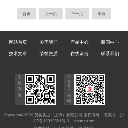
出共聚焦原理以来，这项技术经过数十年的发
定设备型号的通用维护方案，帮助用户确保设
展，已成为现代生物医学研究和材料科学领域
备长期处于最佳工作状态。一、日常维护：预
首页
上一页
下一页
末页
的重要工具。一、工作原理基本光学原理共聚
防性保养的核心日常维护的目的是通过控制环
焦显...
境和清洁组件，防止污染、磨损和光路偏移。
1.环境控制温湿度管理：设备应安置在温度相
对恒定（建议23℃左右，波动幅度小）、湿
网站首页
关于我们
产品中心
新闻中心
度较低（如40%-60%区间）的洁净房间内。
剧烈的温度变化会导致光路热漂移，高湿度则
技术文章
荣誉资质
在线留言
联系我们
易引起镜片发霉。防震与防磁：显微镜...
公
手
众
机
号
浏
二
览
维
码
Copyright©2026 茂鑫实业（上海）有限公司 版权所有
备案号：沪
ICP备16039591号-3
sitemap.xml