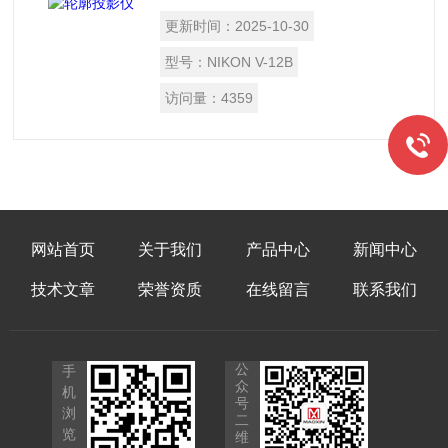
50*50mm 可选择 Z轴对焦行程：100mm
更新时间：
2025-10-30
显示精度：0.0001m 测量精度：
（3+L/50）um 工作台尺寸：
型号：
NIKON V-12B
270x270mm/430x270mm/470x255m
访问量：
4359
网站首页
关于我们
产品中心
新闻中心
技术文章
荣誉资质
在线留言
联系我们
公
手
众
机
号
浏
二
览
维