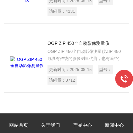
更新时间：
2025-09-15
型号：
成像效果。SmartScope ZIP 300作为一
台具有多元传感功能的设备，可以选配接
访问量：
4131
触式或非接触式探头，包括*的可切换性
TTL 激光。
OGP ZIP 450全自动影像测量仪
OGP ZIP 450全自动影像测量仪ZIP 450
既具有传统的影像测量优势，也有着*的
多元传感的测量本领，比如可在全自动运
更新时间：
2025-09-15
型号：
行的程序控制下伸缩自如的接触式或非接
触式测头，或*的可切换性 TTL激光。
访问量：
3712
网站首页
关于我们
产品中心
新闻中心