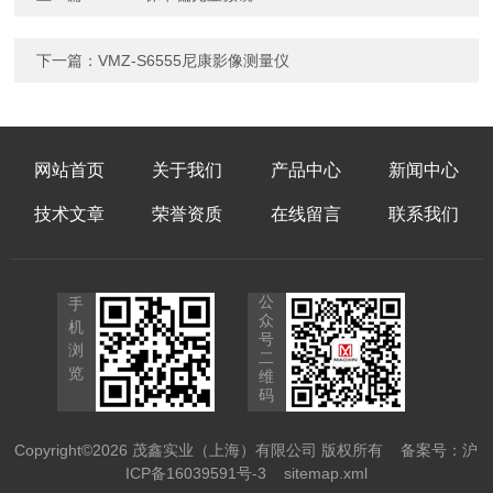
下一篇：
VMZ-S6555尼康影像测量仪
网站首页
关于我们
产品中心
新闻中心
技术文章
荣誉资质
在线留言
联系我们
公
手
众
机
号
浏
二
览
维
码
Copyright©2026 茂鑫实业（上海）有限公司 版权所有
备案号：沪
ICP备16039591号-3
sitemap.xml