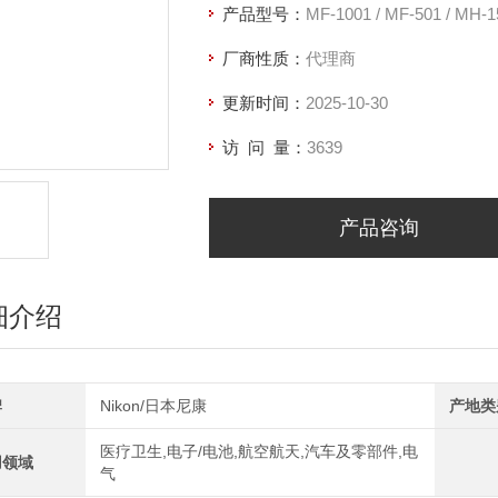
产品型号：
MF-1001 / MF-501 / MH-
厂商性质：
代理商
更新时间：
2025-10-30
访 问 量：
3639
产品咨询
细介绍
牌
Nikon/日本尼康
产地类
医疗卫生,电子/电池,航空航天,汽车及零部件,电
用领域
气