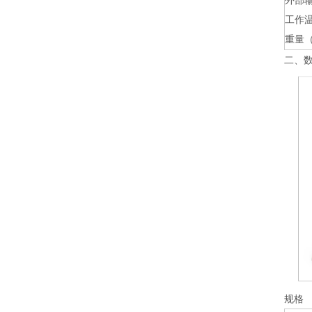
外部
工作
重量
二、数
规格