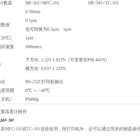
计数器
MF-501+MFC-101
MF-501+TC-101
0-50mm
0.1μm
读数值
也可转换为0.5μm、1μm
20℃）
1μm
响应速度
500mm/s
下方向: 1.225-1.813N（可变更至约0.441N）
力
横方向: 0.637-1.225N
输出
RS-232C打印机输出
温度范围
0℃ ～ +40℃
（主机）
约460g
数显高度计附件
MF-9P
器MFC-101或TC-101连接使用，除打印机外，还可以通过简单的键
。