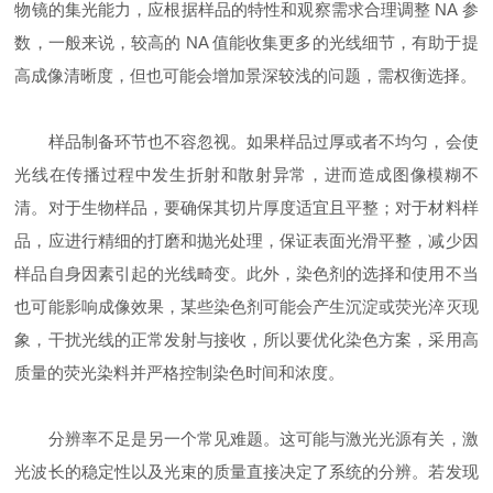
物镜的集光能力，应根据样品的特性和观察需求合理调整 NA 参
数，一般来说，较高的 NA 值能收集更多的光线细节，有助于提
高成像清晰度，但也可能会增加景深较浅的问题，需权衡选择。
样品制备环节也不容忽视。如果样品过厚或者不均匀，会使
光线在传播过程中发生折射和散射异常，进而造成图像模糊不
清。对于生物样品，要确保其切片厚度适宜且平整；对于材料样
品，应进行精细的打磨和抛光处理，保证表面光滑平整，减少因
样品自身因素引起的光线畸变。此外，染色剂的选择和使用不当
也可能影响成像效果，某些染色剂可能会产生沉淀或荧光淬灭现
象，干扰光线的正常发射与接收，所以要优化染色方案，采用高
质量的荧光染料并严格控制染色时间和浓度。
分辨率不足是另一个常见难题。这可能与激光光源有关，激
光波长的稳定性以及光束的质量直接决定了系统的分辨。若发现