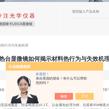
专注光学仪器
德国徕卡LEICA显微镜
料热行为与失效机理
热台显微镜如何揭示材料热行为与失效机
欢迎您！
更新时间：2025-11-08 点击次数：1887
来自美国的朋友！有什么可以帮助
您的吗？
，为揭示材料热行为与失效机理提供了动态观测平台。其核心原理在
℃的宽温域覆盖，控温精度达±0.1℃。以金属热处理为例，在观察45#钢