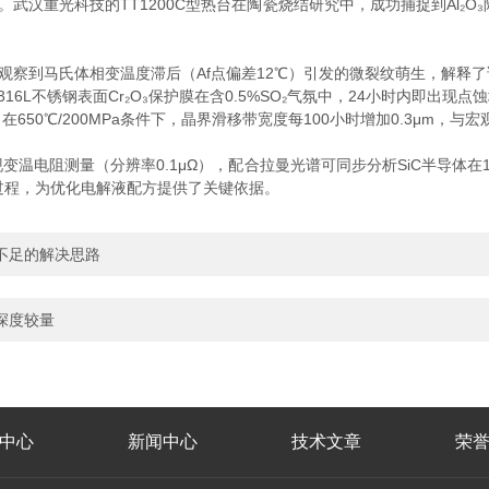
。武汉重光科技的TT1200C型热台在陶瓷烧结研究中，成功捕捉到Al₂O
察到马氏体相变温度滞后（Af点偏差12℃）引发的微裂纹萌生，解释了
L不锈钢表面Cr₂O₃保护膜在含0.5%SO₂气氛中，24小时内即出现
50℃/200MPa条件下，晶界滑移带宽度每100小时增加0.3μm，与宏观
电阻测量（分辨率0.1μΩ），配合拉曼光谱可同步分析SiC半导体在1
坍塌过程，为优化电解液配方提供了关键依据。
不足的解决思路
深度较量
中心
新闻中心
技术文章
荣