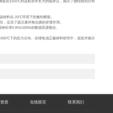
₃陶瓷在1550℃时晶粒异常长大的临界点，揭示了烧结助剂分布
该材料在-20℃环境下的脆性断裂。
点蚀坑，证实了硫元素对氧化膜的穿透作用。
伸长率0.8%/1000h的数据高度吻合。
000℃下的应力分布。在锂电池正极材料研究中，该技术揭示
誉资质
在线留言
联系我们