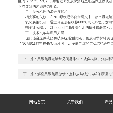
区间（727℃±5℃），并通过偏光成像清晰呈现晶界迁移轨迹
不均导致的局部过烧现象。
二、失效机理的多维度解析
相变驱动失效：在NiTi形状记忆合金研究中，热台显微镜观
氧化腐蚀机制：通过真空热台模拟600℃氧化环境，发现316
蠕变疲劳耦合：对Inconel718高温合金的蠕变试验显示，在6
三、技术突破与应用拓展
现代热台显微镜已突破传统观测局限，集成电学探针实现变温
了NCM811材料在45℃循环时，Li⁺脱嵌导致的层状结构
上一篇：
共聚焦显微镜常见问题排查：成像模糊、分辨率
下一篇：
解密共聚焦显微镜：点扫描与线扫描成像原理的
网站首页
关于我们
产品