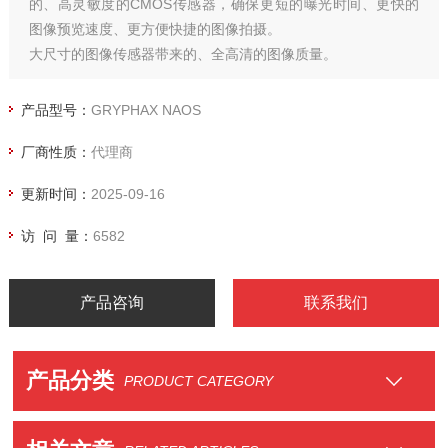
的、高灵敏度的CMOS传感器，确保更短的曝光时间、更快的
图像预览速度、更方便快捷的图像拍摄。
大尺寸的图像传感器带来的、全高清的图像质量。
高水平的量子效率、高保真的色彩还原，确保高质量的图像拍
摄。
产品型号：
GRYPHAX NAOS
厂商性质：
代理商
更新时间：
2025-09-16
访 问 量：
6582
产品咨询
联系我们
产品分类
PRODUCT CATEGORY