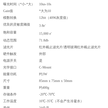
曝光时间（*小-*大）
10us-10s
Gain值
*大为10
模数转换
12bit（4096灰度值）
优良的灵敏度阈值
-
3.8e
饱和容量
-
15,000 e
动态范围
71.8db
滤光片
红外截止滤光片/透明玻璃红外截止滤光片
硬件触发
外部
电源开关
是
光学接口
C-Mount
能量功耗
约3W
尺寸
85mm x 75mm x 50mm
重量
约400g
存储条件
-20℃-70℃
工作温度
10℃-35℃（不会产生冷凝水）
质保
24个月