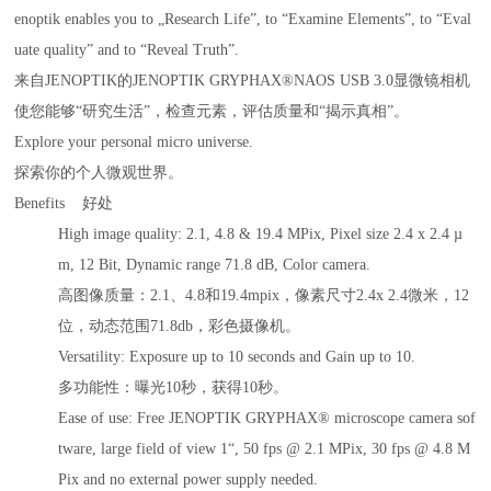
enoptik enables you to „Research Life”, to “Examine Elements”, to “Eval
uate quality” and to “Reveal Truth”.
来自JENOPTIK的JENOPTIK GRYPHAX®NAOS USB 3.0显微镜相机
使您能够“研究生活”，检查元素，评估质量和“揭示真相”。
Explore your personal micro universe.
探索你的个人微观世界。
Benefits 好处
High image quality: 2.1, 4.8 & 19.4 MPix, Pixel size 2.4 x 2.4 µ
m, 12 Bit, Dynamic range 71.8 dB, Color camera.
高图像质量：2.1、4.8和19.4mpix，像素尺寸2.4x 2.4微米，12
位，动态范围71.8db，彩色摄像机。
Versatility: Exposure up to 10 seconds and Gain up to 10.
多功能性：曝光10秒，获得10秒。
Ease of use: Free JENOPTIK GRYPHAX® microscope camera sof
tware, large field of view 1“, 50 fps @ 2.1 MPix, 30 fps @ 4.8 M
Pix and no external power supply needed.