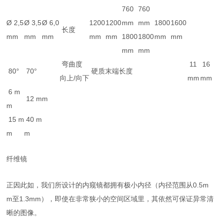
760
760
Ø 2,5
Ø 3,5
Ø 6,0
1200
1200
mm
mm
1800
1600
长度
mm
mm
mm
mm
mm
1800
1800
mm
mm
mm
mm
弯曲度
11
16
80°
70°
硬质末端长度
向上/向下
mm
mm
6 m
12 mm
m
15 m
40 m
m
m
纤维镜
正因此如，我们所设计的内窥镜都拥有极小内径（内径范围从0.5m
m至1.3mm），即使在非常狭小的空间区域里，其依然可保证异常清
晰的图像。