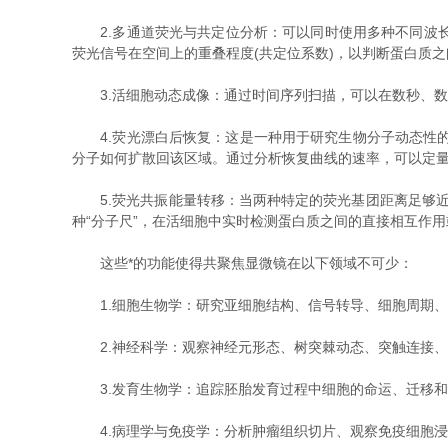
2.多通道荧光与共定位分析：可以同时使用多种不同波长
荧光信号在空间上的重叠程度(共定位系数)，以判断蛋白质
3.活细胞动态成像：通过时间序列扫描，可以在数秒、数
4.荧光漂白后恢复：这是一种用于研究生物分子动态性的
分子如何扩散回该区域。通过分析恢复曲线的速率，可以定
5.荧光共振能量转移：当两种特定的荧光基团距离足够近(
种“分子尺”，在活细胞中实时检测蛋白质之间的直接相互作
这些*的功能使得共聚焦显微镜在以下领域不可少：
1.细胞生物学：研究亚细胞结构、信号转导、细胞周期、
2.神经科学：观察神经元形态、树突棘动态、突触连接、
3.发育生物学：追踪胚胎发育过程中细胞的命运、迁移和
4.病理学与免疫学：分析肿瘤组织切片、观察免疫细胞浸