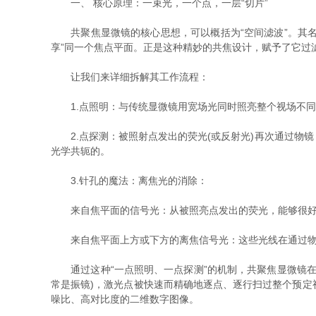
一、 核心原理：一束光，一个点，一层“切片”
共聚焦显微镜的核心思想，可以概括为“空间滤波”。其名
享”同一个焦点平面。正是这种精妙的共焦设计，赋予了它过
让我们来详细拆解其工作流程：
1.点照明：与传统显微镜用宽场光同时照亮整个视场不同，
2.点探测：被照射点发出的荧光(或反射光)再次通过物
光学共轭的。
3.针孔的魔法：离焦光的消除：
来自焦平面的信号光：从被照亮点发出的荧光，能够很好
来自焦平面上方或下方的离焦信号光：这些光线在通过物镜
通过这种“一点照明、一点探测”的机制，共聚焦显微镜在
常是振镜)，激光点被快速而精确地逐点、逐行扫过整个预
噪比、高对比度的二维数字图像。