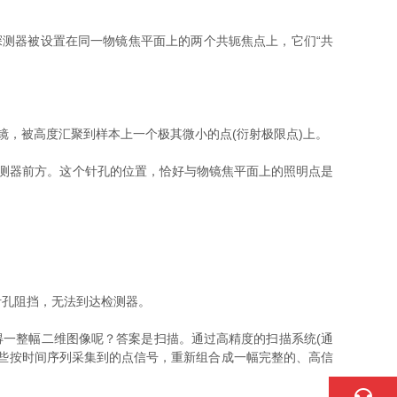
测器被设置在同一物镜焦平面上的两个共轭焦点上，它们“共
，被高度汇聚到样本上一个极其微小的点(衍射极限点)上。
测器前方。这个针孔的位置，恰好与物镜焦平面上的照明点是
孔阻挡，无法到达检测器。
一整幅二维图像呢？答案是扫描。通过高精度的扫描系统(通
些按时间序列采集到的点信号，重新组合成一幅完整的、高信