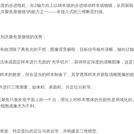
的步进电机，在Z轴方向上以纳米级的步进移动样本或物镜，从而获取
共聚焦显微镜*的能力之一——非侵入式的三维断层扫描。
到共聚焦显微镜的优势：
效消除了离焦光的干扰，图像背景极暗，目标信号格外清晰，轴向(Z轴)
体或固定样本进行无损的“光学切片”，获得特定深度的清晰图像，这是
样本的散射，但在适当的样本制备下，其穿透厚样本并获取清晰图像的能
并进行三维测量，如体积、表面积、共定位分析等。
聚焦只激发焦平面上的一个点，理论上对样本整体的光损伤是局域化的
活细胞成像尤为不利。
骨架、特定蛋白的定位与表达等，并构建其三维模型。