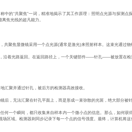
称中的“共聚焦”一词，精准地揭示了其工作原理：照明点光源与探测点探
滤离焦光线的超凡能力。
共聚焦显微镜采用一个点光源(通常是激光)来照射样本。这束光通过物镜
镜，沿着光路返回。在返回路径上，一个关键部件——针孔——被放置在检
地汇聚并通过针孔，被后方的检测器高效接收。
后，无法汇聚在针孔平面上，而是形成一束弥散的光斑，绝大部分被针
任何一个瞬间，都只收集来自样本内一个微小点的信息。那么，如何获得
定视场区域。检测器则同步记录下每一个点的信号强度。最终，计算机将这