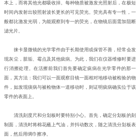
本上，而将其他光都吸收掉。每种物质被激发光照射后，在极短
时间内发射出较照射波长更长的可见荧光。荧光具有专一性，一
般都比激发光弱，为能观察到专一的荧光，在物镜后面需加阻断
滤光片。
徕卡显微镜的光学零件由于长期使用或保管不善，经常会发
现灰尘，脏垢、霉点及其他疵病。为此，我们在仪器维修时要进
行消擦处理。在活擦前我们首先要确定疵病在光学零件的那一
面，其方法：我们可以一面观察目镜一面相对地移动被检验的物
件，如发现痰病与被检物体一道移动时，则证明疵病确实位于该
零件的表面上。
清洗刻度尺和分划板时要特别小心。首先，确定分划板的刻
制面，清洗时将棉花蘸上气油，并抖动数次，随之清洗分划板表
面，然后用绸巾擦净。