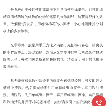
分划板由于长期使用或清洗不注意而使刻线退色。则可用纯
精馏酒精稀释的软质的化学铅笔溶剂来涂刻线，能获得很好的效
果。待酒精*挥发后，用卷有棉花的小圆棒，小心地清除掉分划
板上的多余涂料。
光学零件一般是用手工方法来清擦，先把棉花卷在一摄尖头
的小竹圆棒上，浸以酒精，然后从光学零件的中心向边缘作数次
圆周运动，每次均需更换新的脱脂棉花。清洗后，用干棉花擦净
玻璃表面。
凡无镜框和无边沿涂谈甲的非胶合透镜或棱镜，可立即浸入
酒精中清洗。然后将光学零件用单幅软绸巾擦干，再用汽油清
洗。清洗后，先用单幅绸巾擦干，再用双幅绸巾擦净。当用酒精
和汽油清洗并用干棉花擦净后，如玻璃表面上的疵病仍未*消除