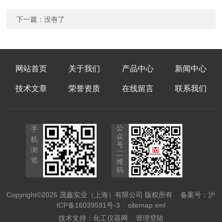
下一篇：没有了
网站首页
关于我们
产品中心
新闻中心
技术文章
荣誉资质
在线留言
联系我们
公
手
众
机
号
浏
二
览
维
码
Copyright©2026 茂鑫实业（上海）有限公司 版权所有
备案号：沪
ICP备16039591号-3
sitemap.xml
技术支持：
化工仪器网
管理登陆